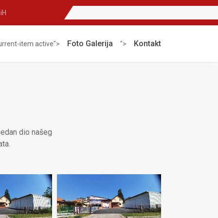
iH
Foto Galerija
Kontakt
urrent-item active">
">
jedan dio našeg
ata.