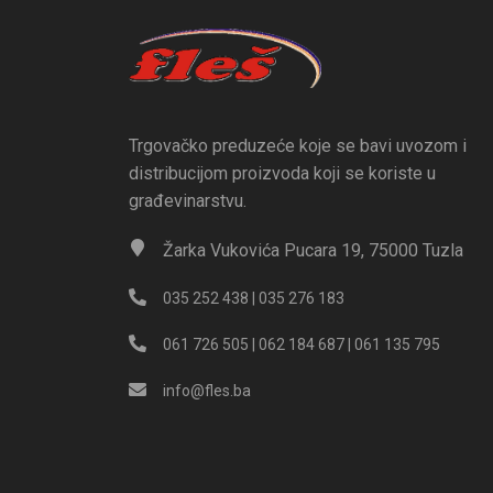
Trgovačko preduzeće koje se bavi uvozom i
distribucijom proizvoda koji se koriste u
građevinarstvu.
Žarka Vukovića Pucara 19, 75000 Tuzla
035 252 438 | 035 276 183
061 726 505 | 062 184 687 | 061 135 795
info@fles.ba