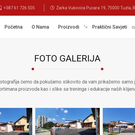
+387 61 726 505
Žarka Vukovića Pucara 19, 75000 Tuzla, B
Početna
O Nama
Proizvodi
Praktični Savjeti
">
c
FOTO GALERIJA
fotografija ćemo da pokušamo slikovito da vam prikažemo samo 
rtimana proizvoda kao i slike sa treninga i edukacije naših klijen