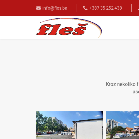
info@fles.ba
+387 35 252 438
Kroz nekoliko 
aso